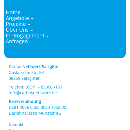
Home
Main
Angebote
Projekte
Navigation
Über Uns
Ihr Engagement
Anfragen
CaritasNetzwerk Salzgitter
Goslarsche Str. 53
38259 Salzgitter
Telefon: 05341 - 83360 -130
info@caritasnetzwerk.de
Bankverbindung
DE81 4006 0265 0023 1052 00
Darlehnskasse Münster eG
Kontakt